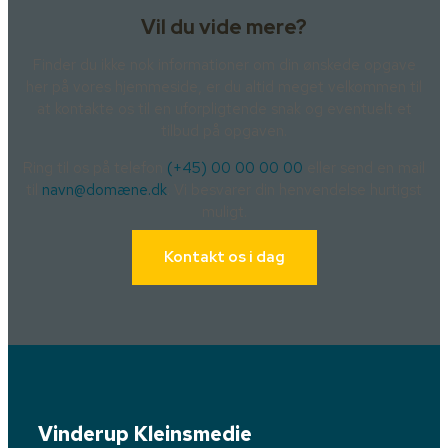
Vil du vide mere?
Finder du ikke nok informationer om din ønskede opgave
her på vores hjemmeside, er du altid meget velkommen til
at kontakte os til en uforpligtende snak og eventuelt et
tilbud på opgaven.
Ring til os på telefon
(+45) 00 00 00 00
eller send en mail
til
navn@domæne.dk
. Vi besvarer din henvendelse hurtigst
muligt.
Kontakt os i dag
Vinderup Kleinsmedie